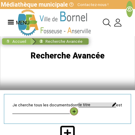
Médiathèque municipale de Bornel 03.60.29.80.
Contactez-nous !
MENU
Accueil
Recherche Avancée
Recherche Avancée
Je cherche tous les documents
dont
est