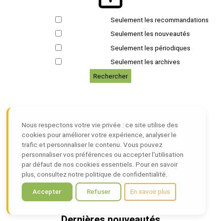
Seulement les recommandations
Seulement les nouveautés
Seulement les périodiques
Seulement les archives
Rechercher
Nos coordonnées
Médiathèque municipale Monique Pigeon
Nous respectons votre vie privée : ce site utilise des
mediatheque@mairie-bornel.fr
cookies pour améliorer votre expérience, analyser le
trafic et personnaliser le contenu. Vous pouvez
2 rue Lamartine - Lot 3
personnaliser vos préférences ou accepter l'utilisation
60540 BORNEL
par défaut de nos cookies essentiels. Pour en savoir
plus, consultez notre politique de confidentialité.
Accepter
Refuser
En savoir plus
Dernières nouveautés